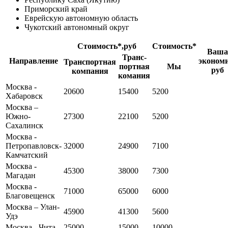
Приморский край
Еврейскую автономную область
Чукотский автономный округ
Стоимость*,руб
Стоимость*
Ваша
Транс-
Направление
экономи
Транспортная
портная
Мы
руб
компания
комания
Москва -
20600
15400
5200
Хабаровск
Москва –
Южно-
27300
22100
5200
Сахалинск
Москва -
Петропавловск-
32000
24900
7100
Камчатский
Москва -
45300
38000
7300
Магадан
Москва -
71000
65000
6000
Благовещенск
Москва – Улан-
45900
41300
5600
Удэ
Москва - Чита
25000
15000
10000