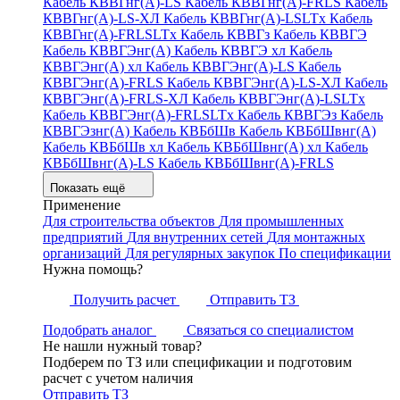
Кабель КВВГнг(А)-LS
Кабель КВВГнг(А)-FRLS
Кабель
КВВГнг(А)-LS-ХЛ
Кабель КВВГнг(А)-LSLTx
Кабель
КВВГнг(А)-FRLSLTx
Кабель КВВГз
Кабель КВВГЭ
Кабель КВВГЭнг(А)
Кабель КВВГЭ хл
Кабель
КВВГЭнг(А) хл
Кабель КВВГЭнг(А)-LS
Кабель
КВВГЭнг(А)-FRLS
Кабель КВВГЭнг(А)-LS-ХЛ
Кабель
КВВГЭнг(А)-FRLS-ХЛ
Кабель КВВГЭнг(А)-LSLTx
Кабель КВВГЭнг(А)-FRLSLTx
Кабель КВВГЭз
Кабель
КВВГЭзнг(А)
Кабель КВБбШв
Кабель КВБбШвнг(А)
Кабель КВБбШв хл
Кабель КВБбШвнг(А) хл
Кабель
КВБбШвнг(А)-LS
Кабель КВБбШвнг(А)-FRLS
Показать ещё
Применение
Для строительства объектов
Для промышленных
предприятий
Для внутренних сетей
Для монтажных
организаций
Для регулярных закупок
По спецификации
Нужна помощь?
Получить расчет
Отправить ТЗ
Подобрать аналог
Связаться со специалистом
Не нашли нужный товар?
Подберем по ТЗ или спецификации и подготовим
расчет с учетом наличия
Отправить ТЗ