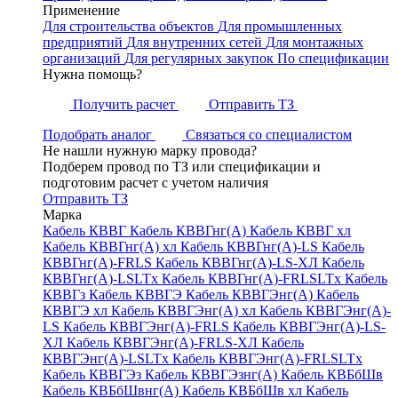
Применение
Для строительства объектов
Для промышленных
предприятий
Для внутренних сетей
Для монтажных
организаций
Для регулярных закупок
По спецификации
Нужна помощь?
Получить расчет
Отправить ТЗ
Подобрать аналог
Связаться со специалистом
Не нашли нужную марку провода?
Подберем провод по ТЗ или спецификации и
подготовим расчет с учетом наличия
Отправить ТЗ
Марка
Кабель КВВГ
Кабель КВВГнг(А)
Кабель КВВГ хл
Кабель КВВГнг(А) хл
Кабель КВВГнг(А)-LS
Кабель
КВВГнг(А)-FRLS
Кабель КВВГнг(А)-LS-ХЛ
Кабель
КВВГнг(А)-LSLTx
Кабель КВВГнг(А)-FRLSLTx
Кабель
КВВГз
Кабель КВВГЭ
Кабель КВВГЭнг(А)
Кабель
КВВГЭ хл
Кабель КВВГЭнг(А) хл
Кабель КВВГЭнг(А)-
LS
Кабель КВВГЭнг(А)-FRLS
Кабель КВВГЭнг(А)-LS-
ХЛ
Кабель КВВГЭнг(А)-FRLS-ХЛ
Кабель
КВВГЭнг(А)-LSLTx
Кабель КВВГЭнг(А)-FRLSLTx
Кабель КВВГЭз
Кабель КВВГЭзнг(А)
Кабель КВБбШв
Кабель КВБбШвнг(А)
Кабель КВБбШв хл
Кабель