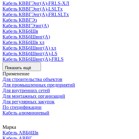
Кабель КВВГЭнг(А)-FRLS-ХЛ
Кабель КВВГЭнг(А)-LSLTx
Кабель КВВГЭнг(А)-FRLSLTx
Кабель КВВГЭз
Кабель КВВГЭзнг(А)
Кабель КВБбШв
Кабель КВБбШвнг(А)
Кабель КВБбШв хл
Кабель КВБбШвнг(А) хл
Кабель КВБбШвнг(А)-LS
Кабель КВБбШвнг(А)-FRLS
Показать ещё
Применение
Для строительства объектов
Для промышленных предприятий
Для внутренних сетей
Для монтажных организаций
Для регулярных закупок
По спецификации
Кабель алюминиевый
Марка
Кабель АВБбШв
Кабель АВВГ