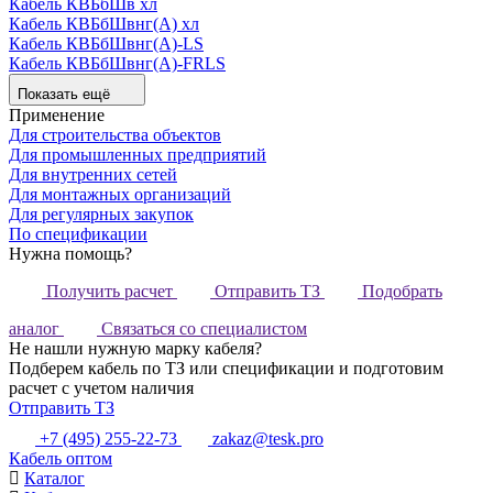
Кабель КВБбШв хл
Кабель КВБбШвнг(А) хл
Кабель КВБбШвнг(А)-LS
Кабель КВБбШвнг(А)-FRLS
Показать ещё
Применение
Для строительства объектов
Для промышленных предприятий
Для внутренних сетей
Для монтажных организаций
Для регулярных закупок
По спецификации
Нужна помощь?
Получить расчет
Отправить ТЗ
Подобрать
аналог
Связаться со специалистом
Не нашли нужную марку кабеля?
Подберем кабель по ТЗ или спецификации и подготовим
расчет с учетом наличия
Отправить ТЗ
+7 (495) 255-22-73
zakaz@tesk.pro
Кабель оптом
Каталог