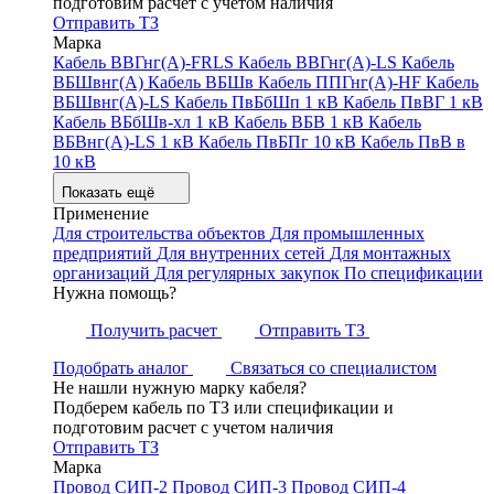
подготовим расчет с учетом наличия
Отправить ТЗ
Марка
Кабель ВВГнг(А)-FRLS
Кабель ВВГнг(А)-LS
Кабель
ВБШвнг(А)
Кабель ВБШв
Кабель ППГнг(А)-HF
Кабель
ВБШвнг(А)-LS
Кабель ПвБбШп 1 кВ
Кабель ПвВГ 1 кВ
Кабель ВБбШв-хл 1 кВ
Кабель ВБВ 1 кВ
Кабель
ВБВнг(А)-LS 1 кВ
Кабель ПвБПг 10 кВ
Кабель ПвВ в
10 кВ
Показать ещё
Применение
Для строительства объектов
Для промышленных
предприятий
Для внутренних сетей
Для монтажных
организаций
Для регулярных закупок
По спецификации
Нужна помощь?
Получить расчет
Отправить ТЗ
Подобрать аналог
Связаться со специалистом
Не нашли нужную марку кабеля?
Подберем кабель по ТЗ или спецификации и
подготовим расчет с учетом наличия
Отправить ТЗ
Марка
Провод СИП-2
Провод СИП-3
Провод СИП-4