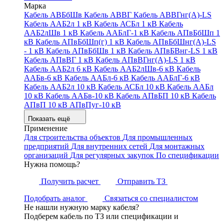
Марка
Кабель АВБбШв
Кабель АВВГ
Кабель АВВГнг(А)-LS
Кабель ААБ2л 1 кВ
Кабель АСБл 1 кВ
Кабель
ААБ2лШв 1 кВ
Кабель ААБлГ-1 кВ
Кабель АПвБбШп 1
кВ
Кабель АПвБбШп(г) 1 кВ
Кабель АПвБбШнг(А)-LS
- 1 кВ
Кабель АПвБбШв 1 кВ
Кабель АПвБВнг-LS 1 кВ
Кабель АПвВГ 1 кВ
Кабель АПвВГнг(А)-LS 1 кВ
Кабель ААБ2л 6 кВ
Кабель ААБ2лШв-6 кВ
Кабель
ААБв-6 кВ
Кабель ААБл-6 кВ
Кабель ААБлГ-6 кВ
Кабель ААБ2л 10 кВ
Кабель АСБл 10 кВ
Кабель ААБл
10 кВ
Кабель ААБв-10 кВ
Кабель АПвБП 10 кВ
Кабель
АПвП 10 кВ
АПвПуг-10 кВ
Показать ещё
Применение
Для строительства объектов
Для промышленных
предприятий
Для внутренних сетей
Для монтажных
организаций
Для регулярных закупок
По спецификации
Нужна помощь?
Получить расчет
Отправить ТЗ
Подобрать аналог
Связаться со специалистом
Не нашли нужную марку кабеля?
Подберем кабель по ТЗ или спецификации и