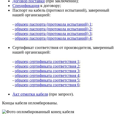
Договор поставки
(при заключении);
Спецификация
к договору;
Паспорт на кабель (протокол испытаний), заверенный
нашей организацией:
-
образец паспорта (протокола испытаний) 1
;
-
образец паспорта (протокола испытаний) 2
;
-
образец паспорта (протокола испытаний) 3
;
-
образец паспорта (протокола испытаний) 4
;
Сертификат соответствия от производителя, заверенный
нашей организацией:
-
образец сертификата соответствия 1
;
-
образец сертификата соответствия 2
;
-
образец сертификата соответствия 3
;
-
образец сертификата соответствия 4
;
-
образец сертификата соответствия 5
;
-
образец сертификата соответствия 6
;
Акт отмотки кабеля
(при запросе).
Концы кабеля опломбированы.