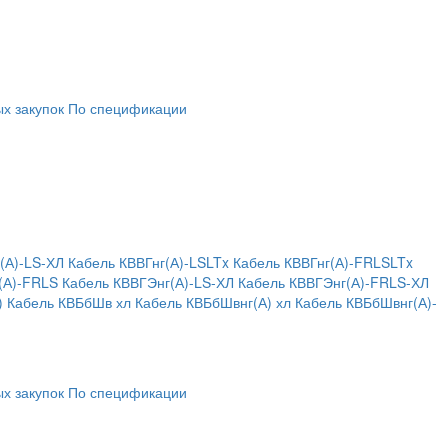
х закупок
По спецификации
(А)-LS-ХЛ
Кабель КВВГнг(А)-LSLTx
Кабель КВВГнг(А)-FRLSLTx
(А)-FRLS
Кабель КВВГЭнг(А)-LS-ХЛ
Кабель КВВГЭнг(А)-FRLS-ХЛ
)
Кабель КВБбШв хл
Кабель КВБбШвнг(А) хл
Кабель КВБбШвнг(А)-
х закупок
По спецификации