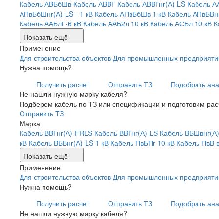
Кабель АВБбШв
Кабель АВВГ
Кабель АВВГнг(А)-LS
Кабель А
АПвБбШнг(А)-LS - 1 кВ
Кабель АПвБбШв 1 кВ
Кабель АПвБВнг
Кабель ААБлГ-6 кВ
Кабель ААБ2л 10 кВ
Кабель АСБл 10 кВ
К
Показать ещё
Применение
Для строительства объектов
Для промышленных предприяти
Нужна помощь?
Получить расчет
Отправить ТЗ
Подобрать ана
Не нашли нужную марку кабеля?
Подберем кабель по ТЗ или спецификации и подготовим рас
Отправить ТЗ
Марка
Кабель ВВГнг(А)-FRLS
Кабель ВВГнг(А)-LS
Кабель ВБШвнг(А)
кВ
Кабель ВБВнг(А)-LS 1 кВ
Кабель ПвБПг 10 кВ
Кабель ПвВ в
Показать ещё
Применение
Для строительства объектов
Для промышленных предприяти
Нужна помощь?
Получить расчет
Отправить ТЗ
Подобрать ана
Не нашли нужную марку кабеля?