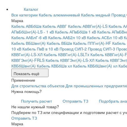
Каталог
Все категории
Кабель алюминиевый
Кабель медный
Провод
Марка
Кабель АВБбШв
Кабель АВВГ
Кабель АВВГнг(А)-LS
Кабель А
АПвБбШнг(А)-LS - 1 кВ
Кабель АПвБбШв 1 кВ
Кабель АПвБВнг
Кабель ААБлГ-6 кВ
Кабель ААБ2л 10 кВ
Кабель АСБл 10 кВ
К
Кабель ВБШвнг(А)
Кабель ВБШв
Кабель ППГнг(А)-HF
Кабель
10 кВ
Кабель ПвВ в 10 кВ
Провод СИП-2
Провод СИП-3
Пров
КВВГнг(А)-LS-ХЛ
Кабель КВВГнг(А)-LSLTx
Кабель КВВГнг(А)-
КВВГЭнг(А)-FRLS
Кабель КВВГЭнг(А)-LS-ХЛ
Кабель КВВГЭнг
КВБбШвнг(А)
Кабель КВБбШв хл
Кабель КВБбШвнг(А) хл
Каб
Показать ещё
Применение
Для строительства объектов
Для промышленных предприяти
Нужна помощь?
Получить расчет
Отправить ТЗ
Подобрать ана
Не нашли нужный товар?
Подберем по ТЗ или спецификации и подготовим расчет с у
Отправить ТЗ
Марка