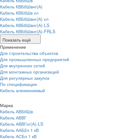
Кабель КВБбШв
Кабель КВБбШвнг(А)
Кабель КВБбШв хл
Кабель КВБбШвнг(А) хл
Кабель КВБбШвнг(А)-LS
Кабель КВБбШвнг(А)-FRLS
Показать ещё
Применение
Для строительства объектов
Для промышленных предприятий
Для внутренних сетей
Для монтажных организаций
Для регулярных закупок
По спецификации
Кабель алюминиевый
Марка
Кабель АВБбШв
Кабель АВВГ
Кабель АВВГнг(А)-LS
Кабель ААБ2л 1 кВ
Кабель АСБл 1 кВ