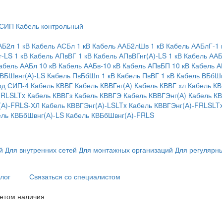
 СИП
Кабель контрольный
АБ2л 1 кВ
Кабель АСБл 1 кВ
Кабель ААБ2лШв 1 кВ
Кабель ААБлГ-1 
-LS 1 кВ
Кабель АПвВГ 1 кВ
Кабель АПвВГнг(А)-LS 1 кВ
Кабель ААБ
абель ААБл 10 кВ
Кабель ААБв-10 кВ
Кабель АПвБП 10 кВ
Кабель А
 ВБШвнг(А)-LS
Кабель ПвБбШп 1 кВ
Кабель ПвВГ 1 кВ
Кабель ВБбШв
од СИП-4
Кабель КВВГ
Кабель КВВГнг(А)
Кабель КВВГ хл
Кабель КВ
FRLSLTx
Кабель КВВГз
Кабель КВВГЭ
Кабель КВВГЭнг(А)
Кабель К
(А)-FRLS-ХЛ
Кабель КВВГЭнг(А)-LSLTx
Кабель КВВГЭнг(А)-FRLSLT
ель КВБбШвнг(А)-LS
Кабель КВБбШвнг(А)-FRLS
й
Для внутренних сетей
Для монтажных организаций
Для регулярны
лог
Связаться со специалистом
четом наличия