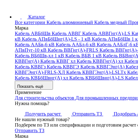
Каталог
Все категории
Кабель алюминиевый
Кабель медный
Про
Марка
Кабель АВБбШв
Кабель АВВГ
Кабель АВВГнг(А)-LS
Ка
кВ
Кабель АПвБбШнг(А)-LS - 1 кВ
Кабель АПвБбШв 1 
Кабель ААБв-6 кВ
Кабель ААБл-6 кВ
Кабель ААБлГ-6 к
АПвПуг-10 кВ
Кабель ВВГнг(А)-FRLS
Кабель ВВГнг(А)
Кабель ВБбШв-хл 1 кВ
Кабель ВБВ 1 кВ
Кабель ВБВнг(А
КВВГнг(А)
Кабель КВВГ хл
Кабель КВВГнг(А) хл
Кабел
Кабель КВВГз
Кабель КВВГЭ
Кабель КВВГЭнг(А)
Кабе
КВВГЭнг(А)-FRLS-ХЛ
Кабель КВВГЭнг(А)-LSLTx
Кабе
Кабель КВБбШвнг(А) хл
Кабель КВБбШвнг(А)-LS
Кабе
Показать ещё
Применение
Для строительства объектов
Для промышленных предпри
Нужна помощь?
Получить расчет
Отправить ТЗ
Подобрать 
Не нашли нужный товар?
Подберем по ТЗ или спецификации и подготовим расчет 
Отправить ТЗ
Марка