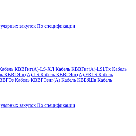
гулярных закупок
По спецификации
Кабель КВВГнг(А)-LS-ХЛ
Кабель КВВГнг(А)-LSLTx
Кабель
ль КВВГЭнг(А)-LS
Кабель КВВГЭнг(А)-FRLS
Кабель
КВВГЭз
Кабель КВВГЭзнг(А)
Кабель КВБбШв
Кабель
гулярных закупок
По спецификации