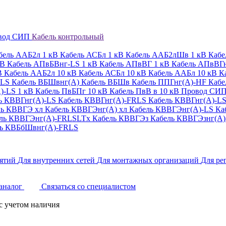
вод СИП
Кабель контрольный
бель ААБ2л 1 кВ
Кабель АСБл 1 кВ
Кабель ААБ2лШв 1 кВ
Кабе
кВ
Кабель АПвБВнг-LS 1 кВ
Кабель АПвВГ 1 кВ
Кабель АПвВГн
В
Кабель ААБ2л 10 кВ
Кабель АСБл 10 кВ
Кабель ААБл 10 кВ
К
-LS
Кабель ВБШвнг(А)
Кабель ВБШв
Кабель ППГнг(А)-HF
Кабе
)-LS 1 кВ
Кабель ПвБПг 10 кВ
Кабель ПвВ в 10 кВ
Провод СИП
ь КВВГнг(А)-LS
Кабель КВВГнг(А)-FRLS
Кабель КВВГнг(А)-L
ль КВВГЭ хл
Кабель КВВГЭнг(А) хл
Кабель КВВГЭнг(А)-LS
Ка
ль КВВГЭнг(А)-FRLSLTx
Кабель КВВГЭз
Кабель КВВГЭзнг(А)
ль КВБбШвнг(А)-FRLS
ятий
Для внутренних сетей
Для монтажных организаций
Для ре
аналог
Связаться со специалистом
с учетом наличия