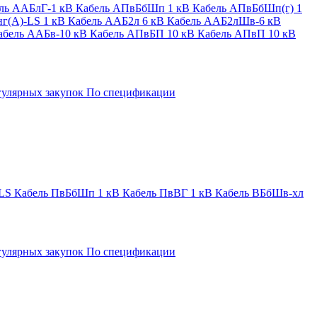
ль ААБлГ-1 кВ
Кабель АПвБбШп 1 кВ
Кабель АПвБбШп(г) 1
г(А)-LS 1 кВ
Кабель ААБ2л 6 кВ
Кабель ААБ2лШв-6 кВ
абель ААБв-10 кВ
Кабель АПвБП 10 кВ
Кабель АПвП 10 кВ
гулярных закупок
По спецификации
LS
Кабель ПвБбШп 1 кВ
Кабель ПвВГ 1 кВ
Кабель ВБбШв-хл
гулярных закупок
По спецификации