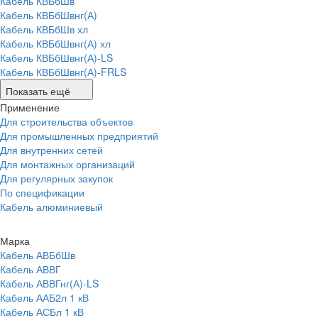
Кабель КВБбШв
Кабель КВБбШвнг(А)
Кабель КВБбШв хл
Кабель КВБбШвнг(А) хл
Кабель КВБбШвнг(А)-LS
Кабель КВБбШвнг(А)-FRLS
Показать ещё
Применение
Для строительства объектов
Для промышленных предприятий
Для внутренних сетей
Для монтажных организаций
Для регулярных закупок
По спецификации
Кабель алюминиевый
Марка
Кабель АВБбШв
Кабель АВВГ
Кабель АВВГнг(А)-LS
Кабель ААБ2л 1 кВ
Кабель АСБл 1 кВ