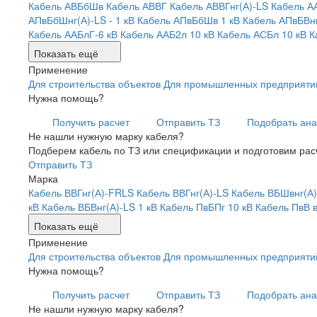
Кабель АВБбШв
Кабель АВВГ
Кабель АВВГнг(А)-LS
Кабель А
АПвБбШнг(А)-LS - 1 кВ
Кабель АПвБбШв 1 кВ
Кабель АПвБВнг
Кабель ААБлГ-6 кВ
Кабель ААБ2л 10 кВ
Кабель АСБл 10 кВ
К
Показать ещё
Применение
Для строительства объектов
Для промышленных предприяти
Нужна помощь?
Получить расчет
Отправить ТЗ
Подобрать ана
Не нашли нужную марку кабеля?
Подберем кабель по ТЗ или спецификации и подготовим рас
Отправить ТЗ
Марка
Кабель ВВГнг(А)-FRLS
Кабель ВВГнг(А)-LS
Кабель ВБШвнг(А)
кВ
Кабель ВБВнг(А)-LS 1 кВ
Кабель ПвБПг 10 кВ
Кабель ПвВ в
Показать ещё
Применение
Для строительства объектов
Для промышленных предприяти
Нужна помощь?
Получить расчет
Отправить ТЗ
Подобрать ана
Не нашли нужную марку кабеля?