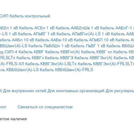
 СИП
Кабель контрольный
АБ2л 1 кВ
Кабель АСБл 1 кВ
Кабель ААБ2лШв 1 кВ
Кабель ААБлГ-1 
-LS 1 кВ
Кабель АПвВГ 1 кВ
Кабель АПвВГнг(А)-LS 1 кВ
Кабель ААБ
абель ААБл 10 кВ
Кабель ААБв-10 кВ
Кабель АПвБП 10 кВ
Кабель А
 ВБШвнг(А)-LS
Кабель ПвБбШп 1 кВ
Кабель ПвВГ 1 кВ
Кабель ВБбШв
од СИП-4
Кабель КВВГ
Кабель КВВГнг(А)
Кабель КВВГ хл
Кабель КВ
FRLSLTx
Кабель КВВГз
Кабель КВВГЭ
Кабель КВВГЭнг(А)
Кабель К
(А)-FRLS-ХЛ
Кабель КВВГЭнг(А)-LSLTx
Кабель КВВГЭнг(А)-FRLSLT
ель КВБбШвнг(А)-LS
Кабель КВБбШвнг(А)-FRLS
й
Для внутренних сетей
Для монтажных организаций
Для регулярны
лог
Связаться со специалистом
четом наличия