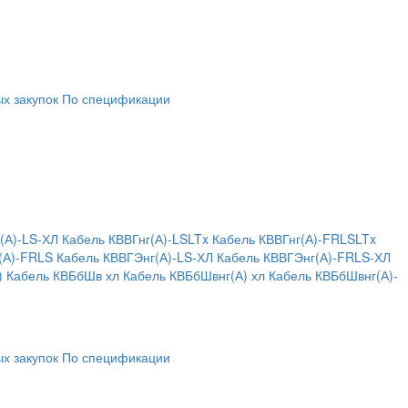
х закупок
По спецификации
(А)-LS-ХЛ
Кабель КВВГнг(А)-LSLTx
Кабель КВВГнг(А)-FRLSLTx
(А)-FRLS
Кабель КВВГЭнг(А)-LS-ХЛ
Кабель КВВГЭнг(А)-FRLS-ХЛ
)
Кабель КВБбШв хл
Кабель КВБбШвнг(А) хл
Кабель КВБбШвнг(А)-
х закупок
По спецификации