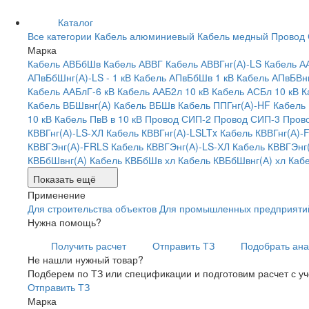
Каталог
Все категории
Кабель алюминиевый
Кабель медный
Провод
Марка
Кабель АВБбШв
Кабель АВВГ
Кабель АВВГнг(А)-LS
Кабель А
АПвБбШнг(А)-LS - 1 кВ
Кабель АПвБбШв 1 кВ
Кабель АПвБВнг
Кабель ААБлГ-6 кВ
Кабель ААБ2л 10 кВ
Кабель АСБл 10 кВ
К
Кабель ВБШвнг(А)
Кабель ВБШв
Кабель ППГнг(А)-HF
Кабель
10 кВ
Кабель ПвВ в 10 кВ
Провод СИП-2
Провод СИП-3
Пров
КВВГнг(А)-LS-ХЛ
Кабель КВВГнг(А)-LSLTx
Кабель КВВГнг(А)-
КВВГЭнг(А)-FRLS
Кабель КВВГЭнг(А)-LS-ХЛ
Кабель КВВГЭнг
КВБбШвнг(А)
Кабель КВБбШв хл
Кабель КВБбШвнг(А) хл
Каб
Показать ещё
Применение
Для строительства объектов
Для промышленных предприяти
Нужна помощь?
Получить расчет
Отправить ТЗ
Подобрать ана
Не нашли нужный товар?
Подберем по ТЗ или спецификации и подготовим расчет с у
Отправить ТЗ
Марка