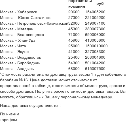
портная
Мы
руб
комания
Москва - Хабаровск
20600
15400
5200
Москва – Южно-Сахалинск
27300
22100
5200
Москва - Петропавловск-Камчатский
32000
24900
7100
Москва - Магадан
45300
38000
7300
Москва - Благовещенск
71000
65000
6000
Москва – Улан-Удэ
45900
41300
5600
Москва - Чита
25000
15000
10000
Москва - Якутск
41000
32700
8300
Москва - Владивосток
25400
20800
4600
Москва - Биробиджан
54300
50100
4200
Москва - Анадырь
68000
61500
7500
*
Стоимость рассчитана на доставку груза весом 1 т для кабельного
барабана №16. Цена доставки может отличаться от
представленной в таблице, в зависимости объемов груза, сроков и
способа доставки. Получить расчет стоимости доставки товара, Вы
можете, обратившись к Вашему персональному менеджеру.
Наша доставка осуществляется:
По низким
тарифам