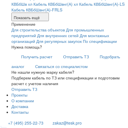
КВБбШв хл
Кабель КВБбШвнг(А) хл
Кабель КВБбШвнг(А)-LS
Кабель КВБбШвнг(А)-FRLS
Показать ещё
Применение
Для строительства объектов
Для промышленных
предприятий
Для внутренних сетей
Для монтажных
организаций
Для регулярных закупок
По спецификации
Нужна помощь?
Получить расчет
Отправить ТЗ
Подобрать
аналог
Связаться со специалистом
Не нашли нужную марку кабеля?
Подберем кабель по ТЗ или спецификации и подготовим
расчет с учетом наличия
Отправить ТЗ
Проекты
О компании
Доставка
Контакты
+7 (495) 255-22-73
zakaz@tesk.pro