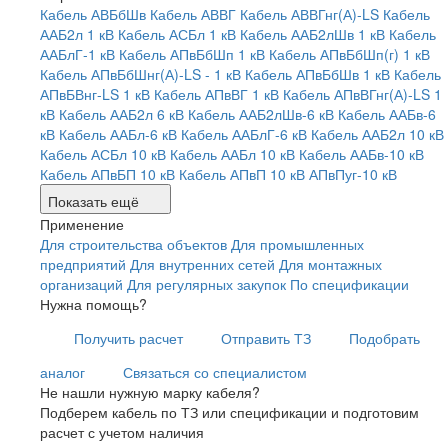
Кабель АВБбШв
Кабель АВВГ
Кабель АВВГнг(А)-LS
Кабель
ААБ2л 1 кВ
Кабель АСБл 1 кВ
Кабель ААБ2лШв 1 кВ
Кабель
ААБлГ-1 кВ
Кабель АПвБбШп 1 кВ
Кабель АПвБбШп(г) 1 кВ
Кабель АПвБбШнг(А)-LS - 1 кВ
Кабель АПвБбШв 1 кВ
Кабель
АПвБВнг-LS 1 кВ
Кабель АПвВГ 1 кВ
Кабель АПвВГнг(А)-LS 1
кВ
Кабель ААБ2л 6 кВ
Кабель ААБ2лШв-6 кВ
Кабель ААБв-6
кВ
Кабель ААБл-6 кВ
Кабель ААБлГ-6 кВ
Кабель ААБ2л 10 кВ
Кабель АСБл 10 кВ
Кабель ААБл 10 кВ
Кабель ААБв-10 кВ
Кабель АПвБП 10 кВ
Кабель АПвП 10 кВ
АПвПуг-10 кВ
Показать ещё
Применение
Для строительства объектов
Для промышленных
предприятий
Для внутренних сетей
Для монтажных
организаций
Для регулярных закупок
По спецификации
Нужна помощь?
Получить расчет
Отправить ТЗ
Подобрать
аналог
Связаться со специалистом
Не нашли нужную марку кабеля?
Подберем кабель по ТЗ или спецификации и подготовим
расчет с учетом наличия