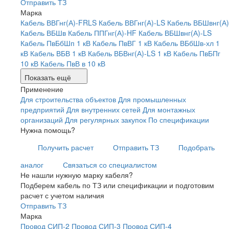
Отправить ТЗ
Марка
Кабель ВВГнг(А)-FRLS
Кабель ВВГнг(А)-LS
Кабель ВБШвнг(А)
Кабель ВБШв
Кабель ППГнг(А)-HF
Кабель ВБШвнг(А)-LS
Кабель ПвБбШп 1 кВ
Кабель ПвВГ 1 кВ
Кабель ВБбШв-хл 1
кВ
Кабель ВБВ 1 кВ
Кабель ВБВнг(А)-LS 1 кВ
Кабель ПвБПг
10 кВ
Кабель ПвВ в 10 кВ
Показать ещё
Применение
Для строительства объектов
Для промышленных
предприятий
Для внутренних сетей
Для монтажных
организаций
Для регулярных закупок
По спецификации
Нужна помощь?
Получить расчет
Отправить ТЗ
Подобрать
аналог
Связаться со специалистом
Не нашли нужную марку кабеля?
Подберем кабель по ТЗ или спецификации и подготовим
расчет с учетом наличия
Отправить ТЗ
Марка
Провод СИП-2
Провод СИП-3
Провод СИП-4