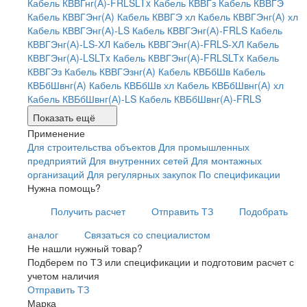
Кабель КВВГнг(А)-FRLSLTx
Кабель КВВГз
Кабель КВВГЭ
Кабель КВВГЭнг(А)
Кабель КВВГЭ хл
Кабель КВВГЭнг(А) хл
Кабель КВВГЭнг(А)-LS
Кабель КВВГЭнг(А)-FRLS
Кабель
КВВГЭнг(А)-LS-ХЛ
Кабель КВВГЭнг(А)-FRLS-ХЛ
Кабель
КВВГЭнг(А)-LSLTx
Кабель КВВГЭнг(А)-FRLSLTx
Кабель
КВВГЭз
Кабель КВВГЭзнг(А)
Кабель КВБбШв
Кабель
КВБбШвнг(А)
Кабель КВБбШв хл
Кабель КВБбШвнг(А) хл
Кабель КВБбШвнг(А)-LS
Кабель КВБбШвнг(А)-FRLS
Показать ещё
Применение
Для строительства объектов
Для промышленных
предприятий
Для внутренних сетей
Для монтажных
организаций
Для регулярных закупок
По спецификации
Нужна помощь?
Получить расчет
Отправить ТЗ
Подобрать
аналог
Связаться со специалистом
Не нашли нужный товар?
Подберем по ТЗ или спецификации и подготовим расчет с
учетом наличия
Отправить ТЗ
Марка