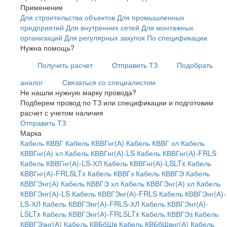
Применение
Для строительства объектов
Для промышленных
предприятий
Для внутренних сетей
Для монтажных
организаций
Для регулярных закупок
По спецификации
Нужна помощь?
Получить расчет
Отправить ТЗ
Подобрать
аналог
Связаться со специалистом
Не нашли нужную марку провода?
Подберем провод по ТЗ или спецификации и подготовим
расчет с учетом наличия
Отправить ТЗ
Марка
Кабель КВВГ
Кабель КВВГнг(А)
Кабель КВВГ хл
Кабель
КВВГнг(А) хл
Кабель КВВГнг(А)-LS
Кабель КВВГнг(А)-FRLS
Кабель КВВГнг(А)-LS-ХЛ
Кабель КВВГнг(А)-LSLTx
Кабель
КВВГнг(А)-FRLSLTx
Кабель КВВГз
Кабель КВВГЭ
Кабель
КВВГЭнг(А)
Кабель КВВГЭ хл
Кабель КВВГЭнг(А) хл
Кабель
КВВГЭнг(А)-LS
Кабель КВВГЭнг(А)-FRLS
Кабель КВВГЭнг(А)-
LS-ХЛ
Кабель КВВГЭнг(А)-FRLS-ХЛ
Кабель КВВГЭнг(А)-
LSLTx
Кабель КВВГЭнг(А)-FRLSLTx
Кабель КВВГЭз
Кабель
КВВГЭзнг(А)
Кабель КВБбШв
Кабель КВБбШвнг(А)
Кабель