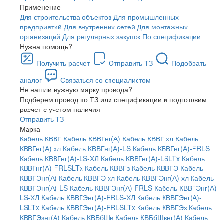
Применение
Для строительства объектов
Для промышленных
предприятий
Для внутренних сетей
Для монтажных
организаций
Для регулярных закупок
По спецификации
Нужна помощь?
Получить расчет
Отправить ТЗ
Подобрать
аналог
Связаться со специалистом
Не нашли нужную марку провода?
Подберем провод по ТЗ или спецификации и подготовим
расчет с учетом наличия
Отправить ТЗ
Марка
Кабель КВВГ
Кабель КВВГнг(А)
Кабель КВВГ хл
Кабель
КВВГнг(А) хл
Кабель КВВГнг(А)-LS
Кабель КВВГнг(А)-FRLS
Кабель КВВГнг(А)-LS-ХЛ
Кабель КВВГнг(А)-LSLTx
Кабель
КВВГнг(А)-FRLSLTx
Кабель КВВГз
Кабель КВВГЭ
Кабель
КВВГЭнг(А)
Кабель КВВГЭ хл
Кабель КВВГЭнг(А) хл
Кабель
КВВГЭнг(А)-LS
Кабель КВВГЭнг(А)-FRLS
Кабель КВВГЭнг(А)-
LS-ХЛ
Кабель КВВГЭнг(А)-FRLS-ХЛ
Кабель КВВГЭнг(А)-
LSLTx
Кабель КВВГЭнг(А)-FRLSLTx
Кабель КВВГЭз
Кабель
КВВГЭзнг(А)
Кабель КВБбШв
Кабель КВБбШвнг(А)
Кабель