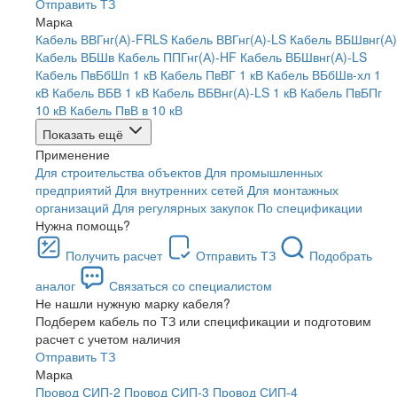
Отправить ТЗ
Марка
Кабель ВВГнг(А)-FRLS
Кабель ВВГнг(А)-LS
Кабель ВБШвнг(А)
Кабель ВБШв
Кабель ППГнг(А)-HF
Кабель ВБШвнг(А)-LS
Кабель ПвБбШп 1 кВ
Кабель ПвВГ 1 кВ
Кабель ВБбШв-хл 1
кВ
Кабель ВБВ 1 кВ
Кабель ВБВнг(А)-LS 1 кВ
Кабель ПвБПг
10 кВ
Кабель ПвВ в 10 кВ
Показать ещё
Применение
Для строительства объектов
Для промышленных
предприятий
Для внутренних сетей
Для монтажных
организаций
Для регулярных закупок
По спецификации
Нужна помощь?
Получить расчет
Отправить ТЗ
Подобрать
аналог
Связаться со специалистом
Не нашли нужную марку кабеля?
Подберем кабель по ТЗ или спецификации и подготовим
расчет с учетом наличия
Отправить ТЗ
Марка
Провод СИП-2
Провод СИП-3
Провод СИП-4