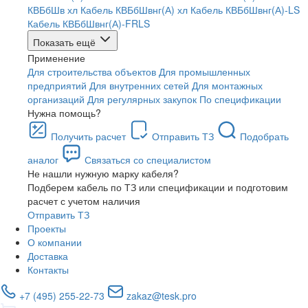
КВБбШв хл
Кабель КВБбШвнг(А) хл
Кабель КВБбШвнг(А)-LS
Кабель КВБбШвнг(А)-FRLS
Показать ещё
Применение
Для строительства объектов
Для промышленных
предприятий
Для внутренних сетей
Для монтажных
организаций
Для регулярных закупок
По спецификации
Нужна помощь?
Получить расчет
Отправить ТЗ
Подобрать
аналог
Связаться со специалистом
Не нашли нужную марку кабеля?
Подберем кабель по ТЗ или спецификации и подготовим
расчет с учетом наличия
Отправить ТЗ
Проекты
О компании
Доставка
Контакты
+7 (495) 255-22-73
zakaz@tesk.pro