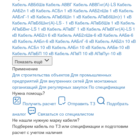
Кабель АВБбШв
Кабель АВВГ
Кабель АВВГнг(А)-LS
Кабель
ААБ2л 1 кВ
Кабель АСБл 1 кВ
Кабель ААБ2лШв 1 кВ
Кабель
ААБлГ-1 кВ
Кабель АПвБбШп 1 кВ
Кабель АПвБбШп(г) 1 кВ
Кабель АПвБбШнг(А)-LS - 1 кВ
Кабель АПвБбШв 1 кВ
Кабель
АПвБВнг-LS 1 кВ
Кабель АПвВГ 1 кВ
Кабель АПвВГнг(А)-LS 1
кВ
Кабель ААБ2л 6 кВ
Кабель ААБ2лШв-6 кВ
Кабель ААБв-6
кВ
Кабель ААБл-6 кВ
Кабель ААБлГ-6 кВ
Кабель ААБ2л 10 кВ
Кабель АСБл 10 кВ
Кабель ААБл 10 кВ
Кабель ААБв-10 кВ
Кабель АПвБП 10 кВ
Кабель АПвП 10 кВ
АПвПуг-10 кВ
Показать ещё
Применение
Для строительства объектов
Для промышленных
предприятий
Для внутренних сетей
Для монтажных
организаций
Для регулярных закупок
По спецификации
Нужна помощь?
Получить расчет
Отправить ТЗ
Подобрать
аналог
Связаться со специалистом
Не нашли нужную марку кабеля?
Подберем кабель по ТЗ или спецификации и подготовим
расчет с учетом наличия