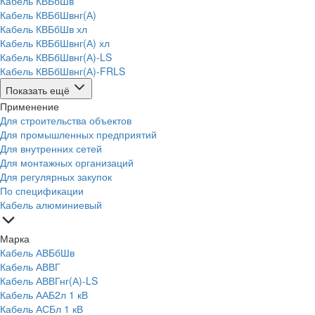
Кабель КВБбШв
Кабель КВБбШвнг(А)
Кабель КВБбШв хл
Кабель КВБбШвнг(А) хл
Кабель КВБбШвнг(А)-LS
Кабель КВБбШвнг(А)-FRLS
Показать ещё
Применение
Для строительства объектов
Для промышленных предприятий
Для внутренних сетей
Для монтажных организаций
Для регулярных закупок
По спецификации
Кабель алюминиевый
Марка
Кабель АВБбШв
Кабель АВВГ
Кабель АВВГнг(А)-LS
Кабель ААБ2л 1 кВ
Кабель АСБл 1 кВ