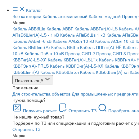
Каталог
Все категории
Кабель алюминиевый
Кабель медный
Провод
Марка
Кабель АВБбШв
Кабель АВВГ
Кабель АВВГнг(А)-LS
Кабель А
АПвБбШнг(А)-LS - 1 кВ
Кабель АПвБбШв 1 кВ
Кабель АПвБВнг
Кабель ААБлГ-6 кВ
Кабель ААБ2л 10 кВ
Кабель АСБл 10 кВ
К
Кабель ВБШвнг(А)
Кабель ВБШв
Кабель ППГнг(А)-HF
Кабель
10 кВ
Кабель ПвВ в 10 кВ
Провод СИП-2
Провод СИП-3
Пров
КВВГнг(А)-LS-ХЛ
Кабель КВВГнг(А)-LSLTx
Кабель КВВГнг(А)-
КВВГЭнг(А)-FRLS
Кабель КВВГЭнг(А)-LS-ХЛ
Кабель КВВГЭнг
КВБбШвнг(А)
Кабель КВБбШв хл
Кабель КВБбШвнг(А) хл
Каб
Показать ещё
Применение
Для строительства объектов
Для промышленных предприяти
Нужна помощь?
Получить расчет
Отправить ТЗ
Подобрать ана
Не нашли нужный товар?
Подберем по ТЗ или спецификации и подготовим расчет с у
Отправить ТЗ
Марка