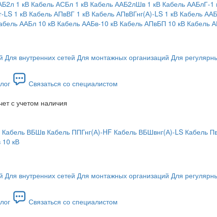
АБ2л 1 кВ
Кабель АСБл 1 кВ
Кабель ААБ2лШв 1 кВ
Кабель ААБлГ-1 
-LS 1 кВ
Кабель АПвВГ 1 кВ
Кабель АПвВГнг(А)-LS 1 кВ
Кабель ААБ
абель ААБл 10 кВ
Кабель ААБв-10 кВ
Кабель АПвБП 10 кВ
Кабель А
й
Для внутренних сетей
Для монтажных организаций
Для регулярны
лог
Связаться со специалистом
чет с учетом наличия
Кабель ВБШв
Кабель ППГнг(А)-HF
Кабель ВБШвнг(А)-LS
Кабель П
 10 кВ
й
Для внутренних сетей
Для монтажных организаций
Для регулярны
лог
Связаться со специалистом