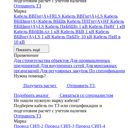
подготовим расчет с учетом наличия
Отправить ТЗ
Марка
Кабель ВВГнг(А)-FRLS
Кабель ВВГнг(А)-LS
Кабель
ВБШвнг(А)
Кабель ВБШв
Кабель ППГнг(А)-HF
Кабель
ВБШвнг(А)-LS
Кабель ПвБбШп 1 кВ
Кабель ПвВГ 1 кВ
Кабель ВБбШв-хл 1 кВ
Кабель ВБВ 1 кВ
Кабель
ВБВнг(А)-LS 1 кВ
Кабель ПвБПг 10 кВ
Кабель ПвВ в
10 кВ
Показать ещё
Применение
Для строительства объектов
Для промышленных
предприятий
Для внутренних сетей
Для монтажных
организаций
Для регулярных закупок
По спецификации
Нужна помощь?
Получить расчет
Отправить ТЗ
Подобрать аналог
Связаться со специалистом
Не нашли нужную марку кабеля?
Подберем кабель по ТЗ или спецификации и
подготовим расчет с учетом наличия
Отправить ТЗ
Марка
Провод СИП-2
Провод СИП-3
Провод СИП-4