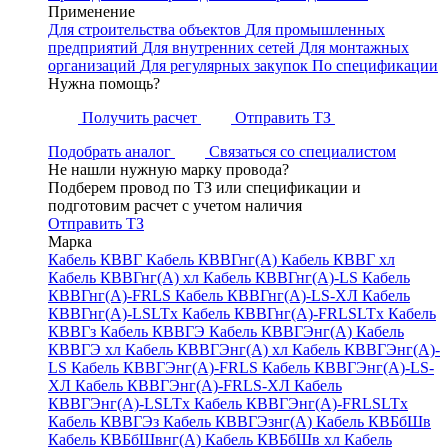
Применение
Для строительства объектов
Для промышленных
предприятий
Для внутренних сетей
Для монтажных
организаций
Для регулярных закупок
По спецификации
Нужна помощь?
Получить расчет
Отправить ТЗ
Подобрать аналог
Связаться со специалистом
Не нашли нужную марку провода?
Подберем провод по ТЗ или спецификации и
подготовим расчет с учетом наличия
Отправить ТЗ
Марка
Кабель КВВГ
Кабель КВВГнг(А)
Кабель КВВГ хл
Кабель КВВГнг(А) хл
Кабель КВВГнг(А)-LS
Кабель
КВВГнг(А)-FRLS
Кабель КВВГнг(А)-LS-ХЛ
Кабель
КВВГнг(А)-LSLTx
Кабель КВВГнг(А)-FRLSLTx
Кабель
КВВГз
Кабель КВВГЭ
Кабель КВВГЭнг(А)
Кабель
КВВГЭ хл
Кабель КВВГЭнг(А) хл
Кабель КВВГЭнг(А)-
LS
Кабель КВВГЭнг(А)-FRLS
Кабель КВВГЭнг(А)-LS-
ХЛ
Кабель КВВГЭнг(А)-FRLS-ХЛ
Кабель
КВВГЭнг(А)-LSLTx
Кабель КВВГЭнг(А)-FRLSLTx
Кабель КВВГЭз
Кабель КВВГЭзнг(А)
Кабель КВБбШв
Кабель КВБбШвнг(А)
Кабель КВБбШв хл
Кабель