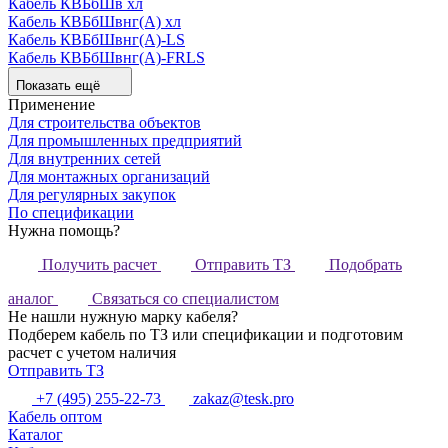
Кабель КВБбШв хл
Кабель КВБбШвнг(А) хл
Кабель КВБбШвнг(А)-LS
Кабель КВБбШвнг(А)-FRLS
Показать ещё
Применение
Для строительства объектов
Для промышленных предприятий
Для внутренних сетей
Для монтажных организаций
Для регулярных закупок
По спецификации
Нужна помощь?
Получить расчет
Отправить ТЗ
Подобрать
аналог
Связаться со специалистом
Не нашли нужную марку кабеля?
Подберем кабель по ТЗ или спецификации и подготовим
расчет с учетом наличия
Отправить ТЗ
+7 (495) 255-22-73
zakaz@tesk.pro
Кабель оптом
Каталог