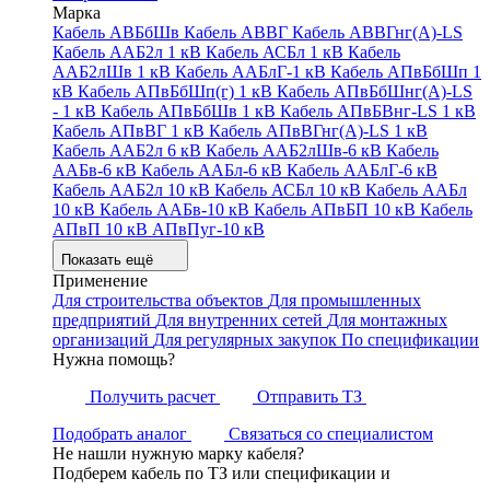
Марка
Кабель АВБбШв
Кабель АВВГ
Кабель АВВГнг(А)-LS
Кабель ААБ2л 1 кВ
Кабель АСБл 1 кВ
Кабель
ААБ2лШв 1 кВ
Кабель ААБлГ-1 кВ
Кабель АПвБбШп 1
кВ
Кабель АПвБбШп(г) 1 кВ
Кабель АПвБбШнг(А)-LS
- 1 кВ
Кабель АПвБбШв 1 кВ
Кабель АПвБВнг-LS 1 кВ
Кабель АПвВГ 1 кВ
Кабель АПвВГнг(А)-LS 1 кВ
Кабель ААБ2л 6 кВ
Кабель ААБ2лШв-6 кВ
Кабель
ААБв-6 кВ
Кабель ААБл-6 кВ
Кабель ААБлГ-6 кВ
Кабель ААБ2л 10 кВ
Кабель АСБл 10 кВ
Кабель ААБл
10 кВ
Кабель ААБв-10 кВ
Кабель АПвБП 10 кВ
Кабель
АПвП 10 кВ
АПвПуг-10 кВ
Показать ещё
Применение
Для строительства объектов
Для промышленных
предприятий
Для внутренних сетей
Для монтажных
организаций
Для регулярных закупок
По спецификации
Нужна помощь?
Получить расчет
Отправить ТЗ
Подобрать аналог
Связаться со специалистом
Не нашли нужную марку кабеля?
Подберем кабель по ТЗ или спецификации и