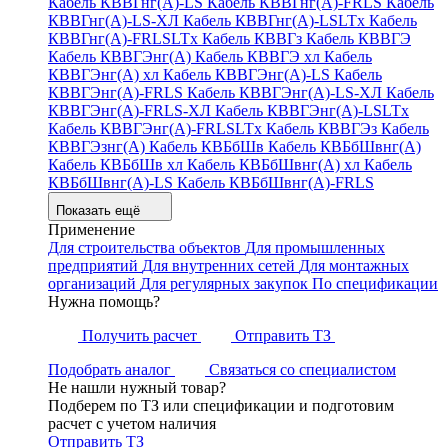
Кабель КВВГнг(А)-LS
Кабель КВВГнг(А)-FRLS
Кабель
КВВГнг(А)-LS-ХЛ
Кабель КВВГнг(А)-LSLTx
Кабель
КВВГнг(А)-FRLSLTx
Кабель КВВГз
Кабель КВВГЭ
Кабель КВВГЭнг(А)
Кабель КВВГЭ хл
Кабель
КВВГЭнг(А) хл
Кабель КВВГЭнг(А)-LS
Кабель
КВВГЭнг(А)-FRLS
Кабель КВВГЭнг(А)-LS-ХЛ
Кабель
КВВГЭнг(А)-FRLS-ХЛ
Кабель КВВГЭнг(А)-LSLTx
Кабель КВВГЭнг(А)-FRLSLTx
Кабель КВВГЭз
Кабель
КВВГЭзнг(А)
Кабель КВБбШв
Кабель КВБбШвнг(А)
Кабель КВБбШв хл
Кабель КВБбШвнг(А) хл
Кабель
КВБбШвнг(А)-LS
Кабель КВБбШвнг(А)-FRLS
Показать ещё
Применение
Для строительства объектов
Для промышленных
предприятий
Для внутренних сетей
Для монтажных
организаций
Для регулярных закупок
По спецификации
Нужна помощь?
Получить расчет
Отправить ТЗ
Подобрать аналог
Связаться со специалистом
Не нашли нужный товар?
Подберем по ТЗ или спецификации и подготовим
расчет с учетом наличия
Отправить ТЗ