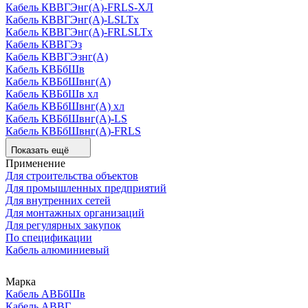
Кабель КВВГЭнг(А)-FRLS-ХЛ
Кабель КВВГЭнг(А)-LSLTx
Кабель КВВГЭнг(А)-FRLSLTx
Кабель КВВГЭз
Кабель КВВГЭзнг(А)
Кабель КВБбШв
Кабель КВБбШвнг(А)
Кабель КВБбШв хл
Кабель КВБбШвнг(А) хл
Кабель КВБбШвнг(А)-LS
Кабель КВБбШвнг(А)-FRLS
Показать ещё
Применение
Для строительства объектов
Для промышленных предприятий
Для внутренних сетей
Для монтажных организаций
Для регулярных закупок
По спецификации
Кабель алюминиевый
Марка
Кабель АВБбШв
Кабель АВВГ