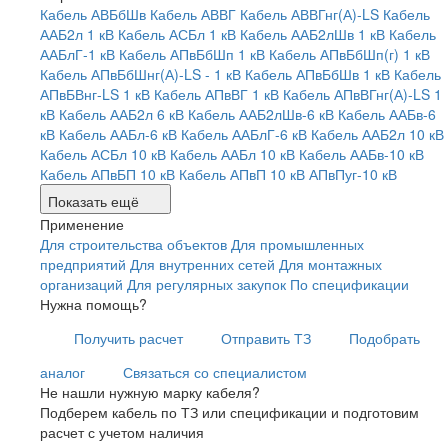
Кабель АВБбШв
Кабель АВВГ
Кабель АВВГнг(А)-LS
Кабель
ААБ2л 1 кВ
Кабель АСБл 1 кВ
Кабель ААБ2лШв 1 кВ
Кабель
ААБлГ-1 кВ
Кабель АПвБбШп 1 кВ
Кабель АПвБбШп(г) 1 кВ
Кабель АПвБбШнг(А)-LS - 1 кВ
Кабель АПвБбШв 1 кВ
Кабель
АПвБВнг-LS 1 кВ
Кабель АПвВГ 1 кВ
Кабель АПвВГнг(А)-LS 1
кВ
Кабель ААБ2л 6 кВ
Кабель ААБ2лШв-6 кВ
Кабель ААБв-6
кВ
Кабель ААБл-6 кВ
Кабель ААБлГ-6 кВ
Кабель ААБ2л 10 кВ
Кабель АСБл 10 кВ
Кабель ААБл 10 кВ
Кабель ААБв-10 кВ
Кабель АПвБП 10 кВ
Кабель АПвП 10 кВ
АПвПуг-10 кВ
Показать ещё
Применение
Для строительства объектов
Для промышленных
предприятий
Для внутренних сетей
Для монтажных
организаций
Для регулярных закупок
По спецификации
Нужна помощь?
Получить расчет
Отправить ТЗ
Подобрать
аналог
Связаться со специалистом
Не нашли нужную марку кабеля?
Подберем кабель по ТЗ или спецификации и подготовим
расчет с учетом наличия