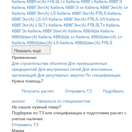
Кабель КВВГнг(А)-FRLSLTx
Кабель КВВГз
Кабель КВВГЭ
Кабель КВВГЭнг(А)
Кабель КВВГЭ хл
Кабель КВВГЭнг(А) хл
Кабель КВВГЭнг(А)-LS
Кабель КВВГЭнг(А)-FRLS
Кабель
КВВГЭнг(А)-LS-ХЛ
Кабель КВВГЭнг(А)-FRLS-ХЛ
Кабель
КВВГЭнг(А)-LSLTx
Кабель КВВГЭнг(А)-FRLSLTx
Кабель
КВВГЭз
Кабель КВВГЭзнг(А)
Кабель КВБбШв
Кабель
КВБбШвнг(А)
Кабель КВБбШв хл
Кабель КВБбШвнг(А) хл
Кабель КВБбШвнг(А)-LS
Кабель КВБбШвнг(А)-FRLS
Показать ещё
Применение
Для строительства объектов
Для промышленных
предприятий
Для внутренних сетей
Для монтажных
организаций
Для регулярных закупок
По спецификации
Нужна помощь?
Получить расчет
Отправить ТЗ
Подобрать
аналог
Связаться со специалистом
Не нашли нужный товар?
Подберем по ТЗ или спецификации и подготовим расчет с
учетом наличия
Отправить ТЗ
Марка