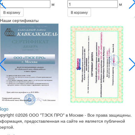
м
м
В корзину
В корзину
Наши сертификаты
pyright ©2026 ООО "ТЭСК ПРО" в Москве - Все права защищены.
формация, предоставленная на сайте не является публичной
фертой.