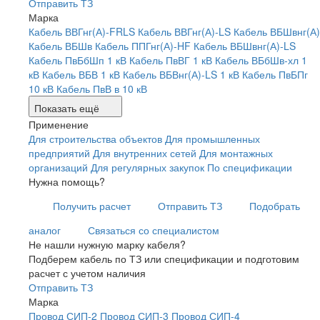
Отправить ТЗ
Марка
Кабель ВВГнг(А)-FRLS
Кабель ВВГнг(А)-LS
Кабель ВБШвнг(А)
Кабель ВБШв
Кабель ППГнг(А)-HF
Кабель ВБШвнг(А)-LS
Кабель ПвБбШп 1 кВ
Кабель ПвВГ 1 кВ
Кабель ВБбШв-хл 1
кВ
Кабель ВБВ 1 кВ
Кабель ВБВнг(А)-LS 1 кВ
Кабель ПвБПг
10 кВ
Кабель ПвВ в 10 кВ
Показать ещё
Применение
Для строительства объектов
Для промышленных
предприятий
Для внутренних сетей
Для монтажных
организаций
Для регулярных закупок
По спецификации
Нужна помощь?
Получить расчет
Отправить ТЗ
Подобрать
аналог
Связаться со специалистом
Не нашли нужную марку кабеля?
Подберем кабель по ТЗ или спецификации и подготовим
расчет с учетом наличия
Отправить ТЗ
Марка
Провод СИП-2
Провод СИП-3
Провод СИП-4