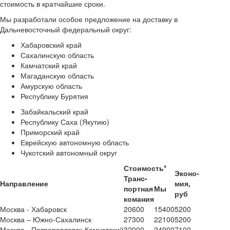
стоимость в кратчайшие сроки.
Мы разработали
особое предложение на доставку в
Дальневосточный федеральный округ:
Хабаровский край
Сахалинскую область
Камчатский край
Магаданскую область
Амурскую область
Республику Бурятия
Забайкальский край
Республику Саха (Якутию)
Приморский край
Еврейскую автономную область
Чукотский автономный округ
Стоимость*
Эконо-
Транс-
Направление
мия,
портная
Мы
руб
комания
Москва - Хабаровск
20600
15400
5200
Москва – Южно-Сахалинск
27300
22100
5200
Москва - Петропавловск-Камчатский
32000
24900
7100