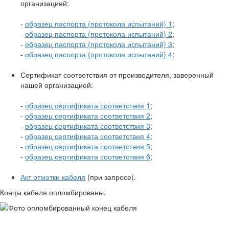
организацией:
-
образец паспорта (протокола испытаний) 1
;
-
образец паспорта (протокола испытаний) 2
;
-
образец паспорта (протокола испытаний) 3
;
-
образец паспорта (протокола испытаний) 4
;
Сертификат соответствия от производителя, заверенный
нашей организацией:
-
образец сертификата соответствия 1
;
-
образец сертификата соответствия 2
;
-
образец сертификата соответствия 3
;
-
образец сертификата соответствия 4
;
-
образец сертификата соответствия 5
;
-
образец сертификата соответствия 6
;
Акт отмотки кабеля
(при запросе).
Концы кабеля опломбированы.