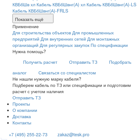
КВБбШв хл
Кабель КВБбШвнг(А) хл
Кабель КВБбШвнг(А)-LS
Кабель КВБбШвнг(А)-FRLS
Показать ещё
Применение
Для строительства объектов
Для промышленных
предприятий
Для внутренних сетей
Для монтажных
организаций
Для регулярных закупок
По спецификации
Нужна помощь?
Получить расчет
Отправить ТЗ
Подобрать
аналог
Связаться со специалистом
Не нашли нужную марку кабеля?
Подберем кабель по ТЗ или спецификации и подготовим
расчет с учетом наличия
Отправить ТЗ
Проекты
О компании
Доставка
Контакты
+7 (495) 255-22-73
zakaz@tesk.pro