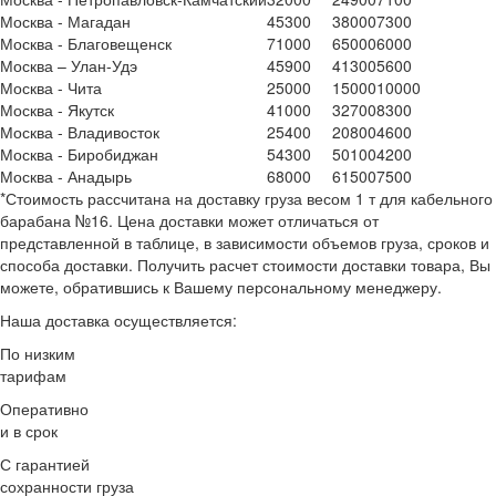
Москва - Магадан
45300
38000
7300
Москва - Благовещенск
71000
65000
6000
Москва – Улан-Удэ
45900
41300
5600
Москва - Чита
25000
15000
10000
Москва - Якутск
41000
32700
8300
Москва - Владивосток
25400
20800
4600
Москва - Биробиджан
54300
50100
4200
Москва - Анадырь
68000
61500
7500
*
Стоимость рассчитана на доставку груза весом 1 т для кабельного
барабана №16. Цена доставки может отличаться от
представленной в таблице, в зависимости объемов груза, сроков и
способа доставки. Получить расчет стоимости доставки товара, Вы
можете, обратившись к Вашему персональному менеджеру.
Наша доставка осуществляется:
По низким
тарифам
Оперативно
и в срок
С гарантией
сохранности груза