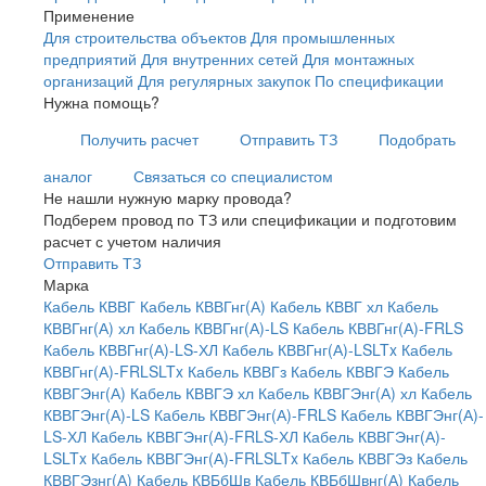
Применение
Для строительства объектов
Для промышленных
предприятий
Для внутренних сетей
Для монтажных
организаций
Для регулярных закупок
По спецификации
Нужна помощь?
Получить расчет
Отправить ТЗ
Подобрать
аналог
Связаться со специалистом
Не нашли нужную марку провода?
Подберем провод по ТЗ или спецификации и подготовим
расчет с учетом наличия
Отправить ТЗ
Марка
Кабель КВВГ
Кабель КВВГнг(А)
Кабель КВВГ хл
Кабель
КВВГнг(А) хл
Кабель КВВГнг(А)-LS
Кабель КВВГнг(А)-FRLS
Кабель КВВГнг(А)-LS-ХЛ
Кабель КВВГнг(А)-LSLTx
Кабель
КВВГнг(А)-FRLSLTx
Кабель КВВГз
Кабель КВВГЭ
Кабель
КВВГЭнг(А)
Кабель КВВГЭ хл
Кабель КВВГЭнг(А) хл
Кабель
КВВГЭнг(А)-LS
Кабель КВВГЭнг(А)-FRLS
Кабель КВВГЭнг(А)-
LS-ХЛ
Кабель КВВГЭнг(А)-FRLS-ХЛ
Кабель КВВГЭнг(А)-
LSLTx
Кабель КВВГЭнг(А)-FRLSLTx
Кабель КВВГЭз
Кабель
КВВГЭзнг(А)
Кабель КВБбШв
Кабель КВБбШвнг(А)
Кабель