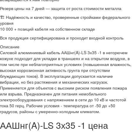
Резерв цены на 7 дней — защита от роста стоимости металла
🏗 Надёжность и качество, проверенные стройками федерального
уровня
10 000 + позиций кабеля на собственном складе
Вся продукция сертифицирована и проходит входной контроль
Описание
Силовой алюминиевый кабель ААШнг(A)-LS 3х35 -1 в негорючем
кожухе подходит для укладки в траншеях и на открытом воздухе, в
том числе при неблагоприятных условиях (повышенная влажность,
высокая коррозионная активность грунта при отсутствии
блуждающих токов). В эксплуатации допускается наличие
вибрации, но без растяжения и механических нагрузок.
Применяется для объектов с высоким риском появления пожара
или взрыва. Предназначен для питания немобильного
электрооборудования с напряжением в сети до 10 кВ и частотой
тока 50 герц. Рабочие условия - температура от -50 до +50
градусов, районы с умеренно-холодным климатом.
ААШнг(A)-LS 3х35 -1 цена