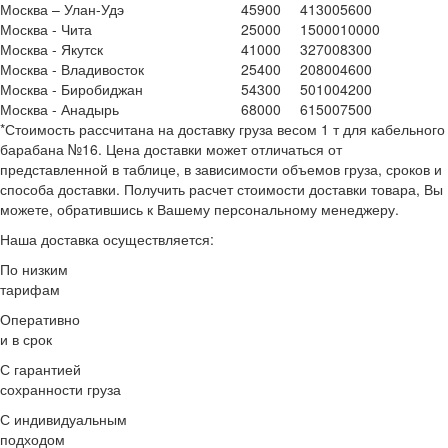
Москва – Улан-Удэ
45900
41300
5600
Москва - Чита
25000
15000
10000
Москва - Якутск
41000
32700
8300
Москва - Владивосток
25400
20800
4600
Москва - Биробиджан
54300
50100
4200
Москва - Анадырь
68000
61500
7500
*
Стоимость рассчитана на доставку груза весом 1 т для кабельного
барабана №16. Цена доставки может отличаться от
представленной в таблице, в зависимости объемов груза, сроков и
способа доставки. Получить расчет стоимости доставки товара, Вы
можете, обратившись к Вашему персональному менеджеру.
Наша доставка осуществляется:
По низким
тарифам
Оперативно
и в срок
С гарантией
сохранности груза
С индивидуальным
подходом