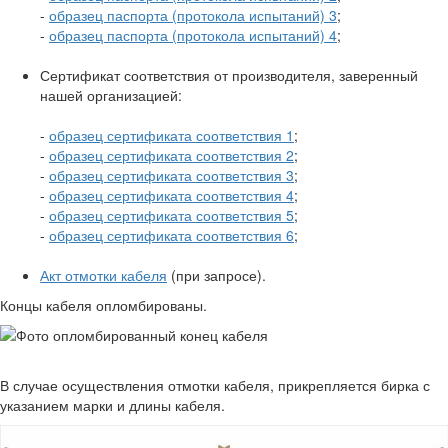
-
образец паспорта (протокола испытаний) 3
;
-
образец паспорта (протокола испытаний) 4
;
Сертификат соответствия от производителя, заверенный
нашей организацией:
-
образец сертификата соответствия 1
;
-
образец сертификата соответствия 2
;
-
образец сертификата соответствия 3
;
-
образец сертификата соответствия 4
;
-
образец сертификата соответствия 5
;
-
образец сертификата соответствия 6
;
Акт отмотки кабеля
(при запросе).
Концы кабеля опломбированы.
В случае осуществления отмотки кабеля, прикрепляется бирка с
указанием марки и длины кабеля.