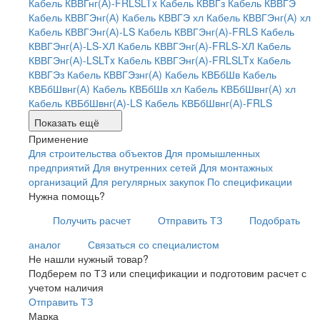
Кабель КВВГнг(А)-FRLSLTx
Кабель КВВГз
Кабель КВВГЭ
Кабель КВВГЭнг(А)
Кабель КВВГЭ хл
Кабель КВВГЭнг(А) хл
Кабель КВВГЭнг(А)-LS
Кабель КВВГЭнг(А)-FRLS
Кабель
КВВГЭнг(А)-LS-ХЛ
Кабель КВВГЭнг(А)-FRLS-ХЛ
Кабель
КВВГЭнг(А)-LSLTx
Кабель КВВГЭнг(А)-FRLSLTx
Кабель
КВВГЭз
Кабель КВВГЭзнг(А)
Кабель КВБбШв
Кабель
КВБбШвнг(А)
Кабель КВБбШв хл
Кабель КВБбШвнг(А) хл
Кабель КВБбШвнг(А)-LS
Кабель КВБбШвнг(А)-FRLS
Показать ещё
Применение
Для строительства объектов
Для промышленных
предприятий
Для внутренних сетей
Для монтажных
организаций
Для регулярных закупок
По спецификации
Нужна помощь?
Получить расчет
Отправить ТЗ
Подобрать
аналог
Связаться со специалистом
Не нашли нужный товар?
Подберем по ТЗ или спецификации и подготовим расчет с
учетом наличия
Отправить ТЗ
Марка