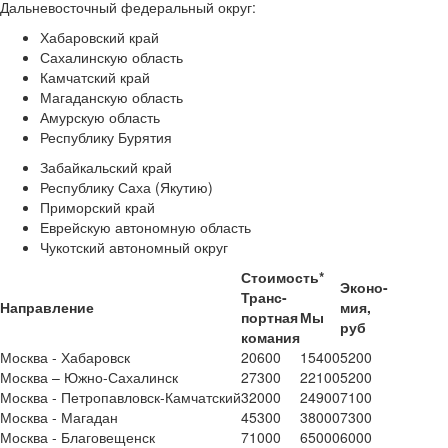
Дальневосточный федеральный округ:
Хабаровский край
Сахалинскую область
Камчатский край
Магаданскую область
Амурскую область
Республику Бурятия
Забайкальский край
Республику Саха (Якутию)
Приморский край
Еврейскую автономную область
Чукотский автономный округ
Стоимость*
Эконо-
Транс-
Направление
мия,
портная
Мы
руб
комания
Москва - Хабаровск
20600
15400
5200
Москва – Южно-Сахалинск
27300
22100
5200
Москва - Петропавловск-Камчатский
32000
24900
7100
Москва - Магадан
45300
38000
7300
Москва - Благовещенск
71000
65000
6000