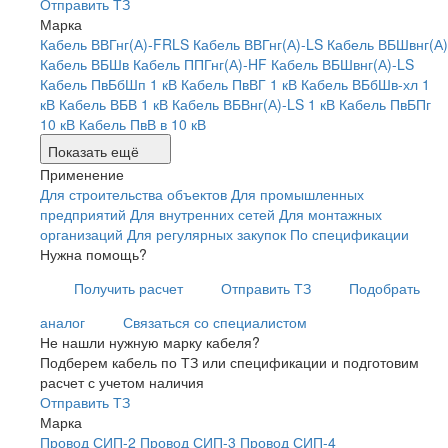
Отправить ТЗ
Марка
Кабель ВВГнг(А)-FRLS
Кабель ВВГнг(А)-LS
Кабель ВБШвнг(А)
Кабель ВБШв
Кабель ППГнг(А)-HF
Кабель ВБШвнг(А)-LS
Кабель ПвБбШп 1 кВ
Кабель ПвВГ 1 кВ
Кабель ВБбШв-хл 1
кВ
Кабель ВБВ 1 кВ
Кабель ВБВнг(А)-LS 1 кВ
Кабель ПвБПг
10 кВ
Кабель ПвВ в 10 кВ
Показать ещё
Применение
Для строительства объектов
Для промышленных
предприятий
Для внутренних сетей
Для монтажных
организаций
Для регулярных закупок
По спецификации
Нужна помощь?
Получить расчет
Отправить ТЗ
Подобрать
аналог
Связаться со специалистом
Не нашли нужную марку кабеля?
Подберем кабель по ТЗ или спецификации и подготовим
расчет с учетом наличия
Отправить ТЗ
Марка
Провод СИП-2
Провод СИП-3
Провод СИП-4