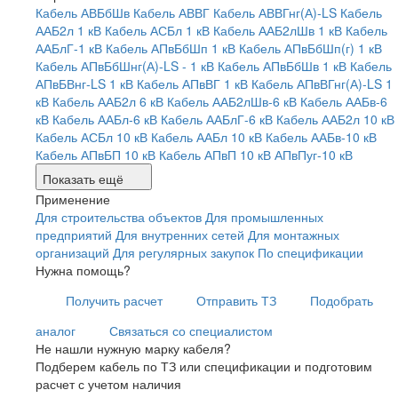
Кабель АВБбШв
Кабель АВВГ
Кабель АВВГнг(А)-LS
Кабель
ААБ2л 1 кВ
Кабель АСБл 1 кВ
Кабель ААБ2лШв 1 кВ
Кабель
ААБлГ-1 кВ
Кабель АПвБбШп 1 кВ
Кабель АПвБбШп(г) 1 кВ
Кабель АПвБбШнг(А)-LS - 1 кВ
Кабель АПвБбШв 1 кВ
Кабель
АПвБВнг-LS 1 кВ
Кабель АПвВГ 1 кВ
Кабель АПвВГнг(А)-LS 1
кВ
Кабель ААБ2л 6 кВ
Кабель ААБ2лШв-6 кВ
Кабель ААБв-6
кВ
Кабель ААБл-6 кВ
Кабель ААБлГ-6 кВ
Кабель ААБ2л 10 кВ
Кабель АСБл 10 кВ
Кабель ААБл 10 кВ
Кабель ААБв-10 кВ
Кабель АПвБП 10 кВ
Кабель АПвП 10 кВ
АПвПуг-10 кВ
Показать ещё
Применение
Для строительства объектов
Для промышленных
предприятий
Для внутренних сетей
Для монтажных
организаций
Для регулярных закупок
По спецификации
Нужна помощь?
Получить расчет
Отправить ТЗ
Подобрать
аналог
Связаться со специалистом
Не нашли нужную марку кабеля?
Подберем кабель по ТЗ или спецификации и подготовим
расчет с учетом наличия