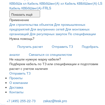
КВБбШв хл
Кабель КВБбШвнг(А) хл
Кабель КВБбШвнг(А)-LS
Кабель КВБбШвнг(А)-FRLS
Показать ещё
Применение
Для строительства объектов
Для промышленных
предприятий
Для внутренних сетей
Для монтажных
организаций
Для регулярных закупок
По спецификации
Нужна помощь?
Получить расчет
Отправить ТЗ
Подобрать
аналог
Связаться со специалистом
Не нашли нужную марку кабеля?
Подберем кабель по ТЗ или спецификации и подготовим
расчет с учетом наличия
Отправить ТЗ
Проекты
О компании
Доставка
Контакты
+7 (495) 255-22-73
zakaz@tesk.pro