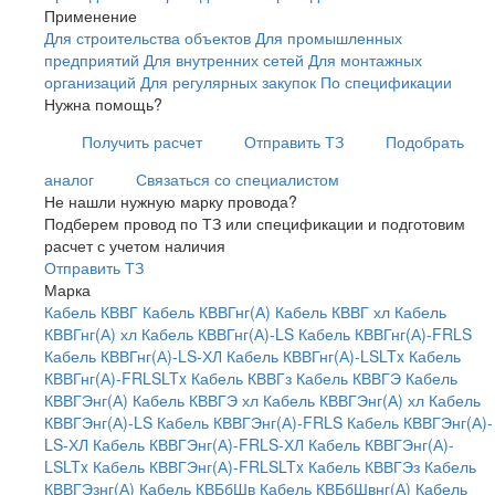
Применение
Для строительства объектов
Для промышленных
предприятий
Для внутренних сетей
Для монтажных
организаций
Для регулярных закупок
По спецификации
Нужна помощь?
Получить расчет
Отправить ТЗ
Подобрать
аналог
Связаться со специалистом
Не нашли нужную марку провода?
Подберем провод по ТЗ или спецификации и подготовим
расчет с учетом наличия
Отправить ТЗ
Марка
Кабель КВВГ
Кабель КВВГнг(А)
Кабель КВВГ хл
Кабель
КВВГнг(А) хл
Кабель КВВГнг(А)-LS
Кабель КВВГнг(А)-FRLS
Кабель КВВГнг(А)-LS-ХЛ
Кабель КВВГнг(А)-LSLTx
Кабель
КВВГнг(А)-FRLSLTx
Кабель КВВГз
Кабель КВВГЭ
Кабель
КВВГЭнг(А)
Кабель КВВГЭ хл
Кабель КВВГЭнг(А) хл
Кабель
КВВГЭнг(А)-LS
Кабель КВВГЭнг(А)-FRLS
Кабель КВВГЭнг(А)-
LS-ХЛ
Кабель КВВГЭнг(А)-FRLS-ХЛ
Кабель КВВГЭнг(А)-
LSLTx
Кабель КВВГЭнг(А)-FRLSLTx
Кабель КВВГЭз
Кабель
КВВГЭзнг(А)
Кабель КВБбШв
Кабель КВБбШвнг(А)
Кабель