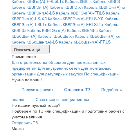
Кабель КВВГнг(А)-FRLSLTx
Кабель КВВГз
Кабель КВВГЭ
Кабель КВВГЭнг(А)
Кабель КВВГЭ хл
Кабель КВВГЭнг(А) хл
Кабель КВВГЭнг(А)-LS
Кабель КВВГЭнг(А)-FRLS
Кабель
КВВГЭнг(А)-LS-ХЛ
Кабель КВВГЭнг(А)-FRLS-ХЛ
Кабель
КВВГЭнг(А)-LSLTx
Кабель КВВГЭнг(А)-FRLSLTx
Кабель
КВВГЭз
Кабель КВВГЭзнг(А)
Кабель КВБбШв
Кабель
КВБбШвнг(А)
Кабель КВБбШв хл
Кабель КВБбШвнг(А) хл
Кабель КВБбШвнг(А)-LS
Кабель КВБбШвнг(А)-FRLS
Показать ещё
Применение
Для строительства объектов
Для промышленных
предприятий
Для внутренних сетей
Для монтажных
организаций
Для регулярных закупок
По спецификации
Нужна помощь?
Получить расчет
Отправить ТЗ
Подобрать
аналог
Связаться со специалистом
Не нашли нужный товар?
Подберем по ТЗ или спецификации и подготовим расчет с
учетом наличия
Отправить ТЗ
Марка