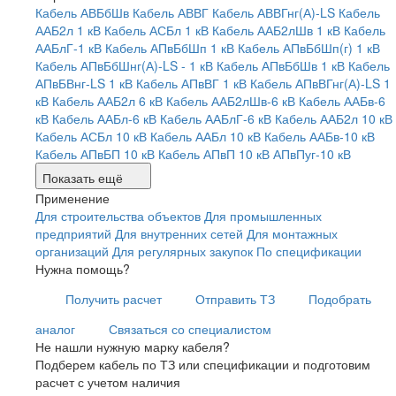
Кабель АВБбШв
Кабель АВВГ
Кабель АВВГнг(А)-LS
Кабель
ААБ2л 1 кВ
Кабель АСБл 1 кВ
Кабель ААБ2лШв 1 кВ
Кабель
ААБлГ-1 кВ
Кабель АПвБбШп 1 кВ
Кабель АПвБбШп(г) 1 кВ
Кабель АПвБбШнг(А)-LS - 1 кВ
Кабель АПвБбШв 1 кВ
Кабель
АПвБВнг-LS 1 кВ
Кабель АПвВГ 1 кВ
Кабель АПвВГнг(А)-LS 1
кВ
Кабель ААБ2л 6 кВ
Кабель ААБ2лШв-6 кВ
Кабель ААБв-6
кВ
Кабель ААБл-6 кВ
Кабель ААБлГ-6 кВ
Кабель ААБ2л 10 кВ
Кабель АСБл 10 кВ
Кабель ААБл 10 кВ
Кабель ААБв-10 кВ
Кабель АПвБП 10 кВ
Кабель АПвП 10 кВ
АПвПуг-10 кВ
Показать ещё
Применение
Для строительства объектов
Для промышленных
предприятий
Для внутренних сетей
Для монтажных
организаций
Для регулярных закупок
По спецификации
Нужна помощь?
Получить расчет
Отправить ТЗ
Подобрать
аналог
Связаться со специалистом
Не нашли нужную марку кабеля?
Подберем кабель по ТЗ или спецификации и подготовим
расчет с учетом наличия