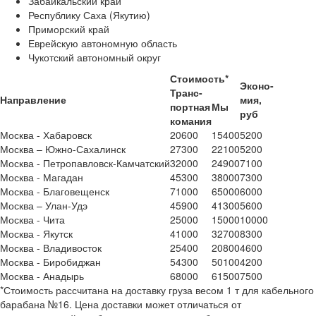
Забайкальский край
Республику Саха (Якутию)
Приморский край
Еврейскую автономную область
Чукотский автономный округ
Стоимость*
Эконо-
Транс-
Направление
мия,
портная
Мы
руб
комания
Москва - Хабаровск
20600
15400
5200
Москва – Южно-Сахалинск
27300
22100
5200
Москва - Петропавловск-Камчатский
32000
24900
7100
Москва - Магадан
45300
38000
7300
Москва - Благовещенск
71000
65000
6000
Москва – Улан-Удэ
45900
41300
5600
Москва - Чита
25000
15000
10000
Москва - Якутск
41000
32700
8300
Москва - Владивосток
25400
20800
4600
Москва - Биробиджан
54300
50100
4200
Москва - Анадырь
68000
61500
7500
*
Стоимость рассчитана на доставку груза весом 1 т для кабельного
барабана №16. Цена доставки может отличаться от