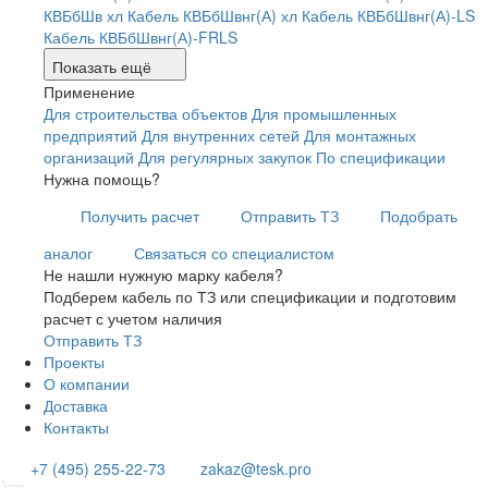
КВБбШв хл
Кабель КВБбШвнг(А) хл
Кабель КВБбШвнг(А)-LS
Кабель КВБбШвнг(А)-FRLS
Показать ещё
Применение
Для строительства объектов
Для промышленных
предприятий
Для внутренних сетей
Для монтажных
организаций
Для регулярных закупок
По спецификации
Нужна помощь?
Получить расчет
Отправить ТЗ
Подобрать
аналог
Связаться со специалистом
Не нашли нужную марку кабеля?
Подберем кабель по ТЗ или спецификации и подготовим
расчет с учетом наличия
Отправить ТЗ
Проекты
О компании
Доставка
Контакты
+7 (495) 255-22-73
zakaz@tesk.pro