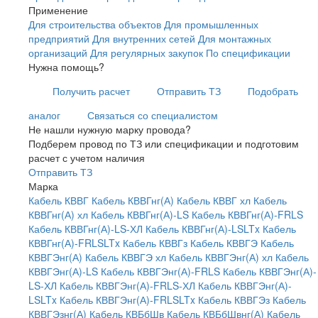
Применение
Для строительства объектов
Для промышленных
предприятий
Для внутренних сетей
Для монтажных
организаций
Для регулярных закупок
По спецификации
Нужна помощь?
Получить расчет
Отправить ТЗ
Подобрать
аналог
Связаться со специалистом
Не нашли нужную марку провода?
Подберем провод по ТЗ или спецификации и подготовим
расчет с учетом наличия
Отправить ТЗ
Марка
Кабель КВВГ
Кабель КВВГнг(А)
Кабель КВВГ хл
Кабель
КВВГнг(А) хл
Кабель КВВГнг(А)-LS
Кабель КВВГнг(А)-FRLS
Кабель КВВГнг(А)-LS-ХЛ
Кабель КВВГнг(А)-LSLTx
Кабель
КВВГнг(А)-FRLSLTx
Кабель КВВГз
Кабель КВВГЭ
Кабель
КВВГЭнг(А)
Кабель КВВГЭ хл
Кабель КВВГЭнг(А) хл
Кабель
КВВГЭнг(А)-LS
Кабель КВВГЭнг(А)-FRLS
Кабель КВВГЭнг(А)-
LS-ХЛ
Кабель КВВГЭнг(А)-FRLS-ХЛ
Кабель КВВГЭнг(А)-
LSLTx
Кабель КВВГЭнг(А)-FRLSLTx
Кабель КВВГЭз
Кабель
КВВГЭзнг(А)
Кабель КВБбШв
Кабель КВБбШвнг(А)
Кабель