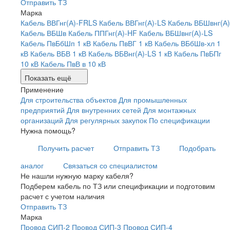
Отправить ТЗ
Марка
Кабель ВВГнг(А)-FRLS
Кабель ВВГнг(А)-LS
Кабель ВБШвнг(А)
Кабель ВБШв
Кабель ППГнг(А)-HF
Кабель ВБШвнг(А)-LS
Кабель ПвБбШп 1 кВ
Кабель ПвВГ 1 кВ
Кабель ВБбШв-хл 1
кВ
Кабель ВБВ 1 кВ
Кабель ВБВнг(А)-LS 1 кВ
Кабель ПвБПг
10 кВ
Кабель ПвВ в 10 кВ
Показать ещё
Применение
Для строительства объектов
Для промышленных
предприятий
Для внутренних сетей
Для монтажных
организаций
Для регулярных закупок
По спецификации
Нужна помощь?
Получить расчет
Отправить ТЗ
Подобрать
аналог
Связаться со специалистом
Не нашли нужную марку кабеля?
Подберем кабель по ТЗ или спецификации и подготовим
расчет с учетом наличия
Отправить ТЗ
Марка
Провод СИП-2
Провод СИП-3
Провод СИП-4